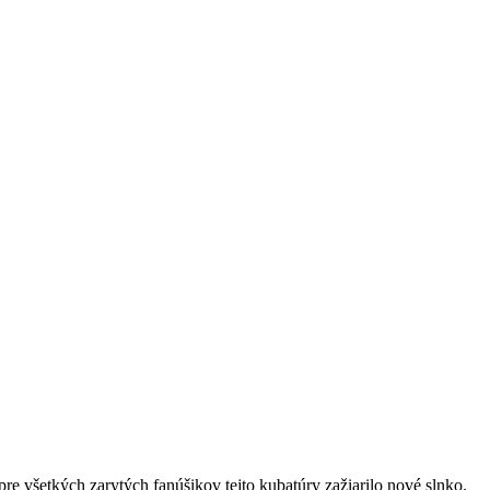
 všetkých zarytých fanúšikov tejto kubatúry zažiarilo nové slnko.