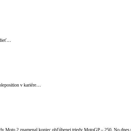
idieť…
leposition v kariére…
dy Moto 2 znamenal koniec obľúbenej triedy MotoGP – 250. No dnes pre