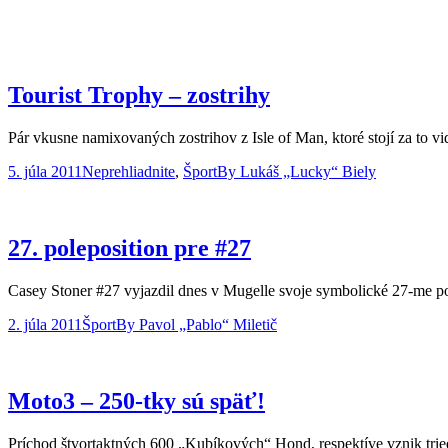
Tourist Trophy – zostrihy
Pár vkusne namixovaných zostrihov z Isle of Man, ktoré stojí za to v
5. júla 2011
Neprehliadnite
,
Šport
By
Lukáš „Lucky“ Biely
27. poleposition pre #27
Casey Stoner #27 vyjazdil dnes v Mugelle svoje symbolické 27-me po
2. júla 2011
Šport
By
Pavol „Pablo“ Miletič
Moto3 – 250-tky sú späť!
Príchod štvortaktných 600 „Kubíkových“ Hond, respektíve vznik trie