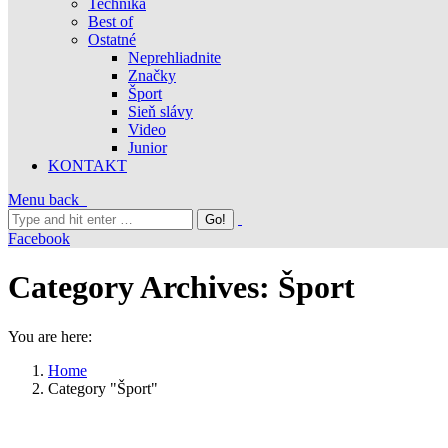
Technika
Best of
Ostatné
Neprehliadnite
Značky
Šport
Sieň slávy
Video
Junior
KONTAKT
Menu
back
Facebook
Category Archives:
Šport
You are here:
Home
Category "Šport"