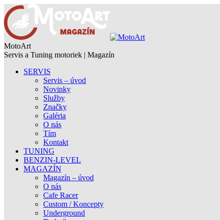
MotoArt
Servis a Tuning motoriek | Magazín
SERVIS
Servis – úvod
Novinky
Služby
Značky
Galéria
O nás
Tím
Kontakt
TUNING
BENZIN-LEVEL
MAGAZÍN
Magazín – úvod
O nás
Cafe Racer
Custom / Koncepty
Underground