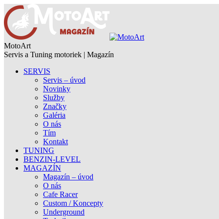
MotoArt
Servis a Tuning motoriek | Magazín
SERVIS
Servis – úvod
Novinky
Služby
Značky
Galéria
O nás
Tím
Kontakt
TUNING
BENZIN-LEVEL
MAGAZÍN
Magazín – úvod
O nás
Cafe Racer
Custom / Koncepty
Underground