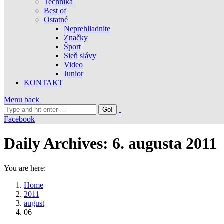
Technika
Best of
Ostatné
Neprehliadnite
Značky
Šport
Sieň slávy
Video
Junior
KONTAKT
Menu
back
Facebook
Daily Archives:
6. augusta 2011
You are here:
Home
2011
august
06