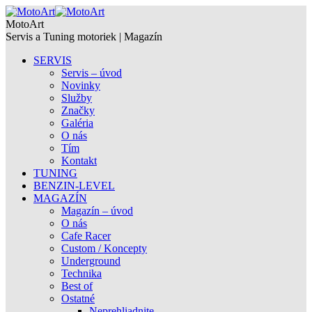
MotoArt
Servis a Tuning motoriek | Magazín
SERVIS
Servis – úvod
Novinky
Služby
Značky
Galéria
O nás
Tím
Kontakt
TUNING
BENZIN-LEVEL
MAGAZÍN
Magazín – úvod
O nás
Cafe Racer
Custom / Koncepty
Underground
Technika
Best of
Ostatné
Neprehliadnite