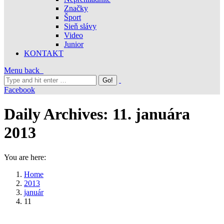
Značky
Šport
Sieň slávy
Video
Junior
KONTAKT
Menu
back
Facebook
Daily Archives:
11. januára
2013
You are here:
Home
2013
január
11