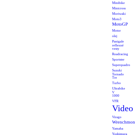
Minibike
Minicross
Moriwaki
Moto3
MotoGP
Motor
olej
Panigale
reflexné
vesty
Roadracing
Sportster
Superquadro
Suzuki
Tornado
Tre
Turbo
Ultrabike
V
1000
VFR
Video
Virago
Wrenchmon
Yamaha
Yoshimura