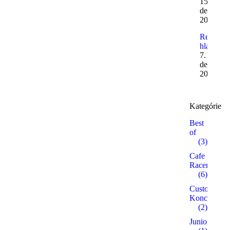
15.
decembr
2011
Reflexné
hlavy
7.
decembr
2011
Kategórie
Best
of
(3)
Cafe
Racer
(6)
Custom /
Koncepty
(2)
Junior