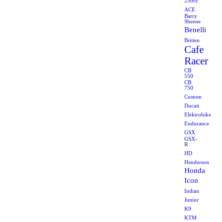
250cc
ACE
Barry
Sheene
Benelli
Britten
Cafe
Racer
CB
550
CB
750
Custom
Ducati
Elektrobike
Endurance
GSX
GSX-
R
HD
Henderson
Honda
Icon
Indian
Junior
K9
KTM