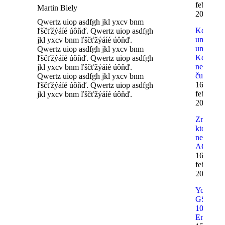
februára
Martin Biely
2012
Qwertz uiop asdfgh jkl yxcv bnm
Kdo
ľščťžýáíé úôňď. Qwertz uiop asdfgh
umí,
jkl yxcv bnm ľščťžýáíé úôňď.
umí.
Qwertz uiop asdfgh jkl yxcv bnm
Kdo
ľščťžýáíé úôňď. Qwertz uiop asdfgh
neumí,
jkl yxcv bnm ľščťžýáíé úôňď.
čumí.
Qwertz uiop asdfgh jkl yxcv bnm
16.
ľščťžýáíé úôňď. Qwertz uiop asdfgh
februára
jkl yxcv bnm ľščťžýáíé úôňď.
2012
Značky
ktoré
nepoznát
ACE
16.
februára
2012
Yoshimu
GSX-R
1000 K9
Enduran