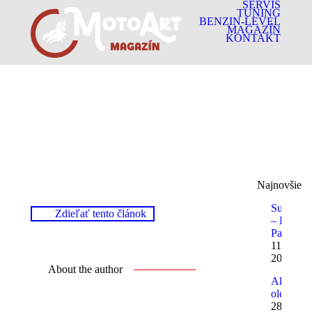
SERVIS
TUNING
BENZIN-LEVEL
MAGAZÍN
KONTAKT
Najnovšie
Superqua
Zdieľať tento článok
– Ducati
Panigale
11. januá
2013
About the author
Aký
olej?
28.