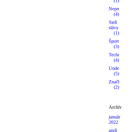
(1)
Neprehliadn
(4)
Sieň
slávy
(1)
Šport
(3)
Technika
(4)
Undergroun
(5)
Značky
(2)
Archív
január
2022
apríl