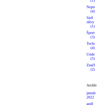
(1)
Neprehliadn
(4)
Sieň
slávy
(1)
Šport
(3)
Technika
(4)
Undergroun
(5)
Značky
(2)
Archív
január
2022
apríl