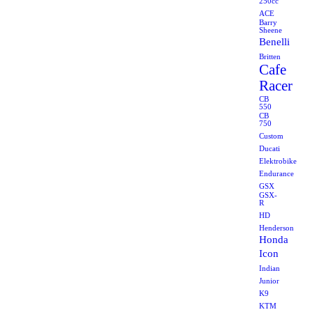
250cc
ACE
Barry
Sheene
Benelli
Britten
Cafe
Racer
CB
550
CB
750
Custom
Ducati
Elektrobike
Endurance
GSX
GSX-
R
HD
Henderson
Honda
Icon
Indian
Junior
K9
KTM