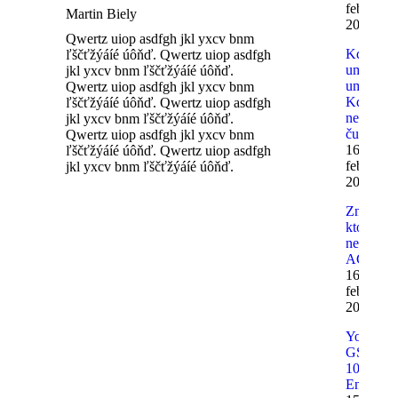
februára
Martin Biely
2012
Qwertz uiop asdfgh jkl yxcv bnm
Kdo
ľščťžýáíé úôňď. Qwertz uiop asdfgh
umí,
jkl yxcv bnm ľščťžýáíé úôňď.
umí.
Qwertz uiop asdfgh jkl yxcv bnm
Kdo
ľščťžýáíé úôňď. Qwertz uiop asdfgh
neumí,
jkl yxcv bnm ľščťžýáíé úôňď.
čumí.
Qwertz uiop asdfgh jkl yxcv bnm
16.
ľščťžýáíé úôňď. Qwertz uiop asdfgh
februára
jkl yxcv bnm ľščťžýáíé úôňď.
2012
Značky
ktoré
nepoznát
ACE
16.
februára
2012
Yoshimu
GSX-R
1000 K9
Enduran