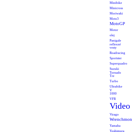
Minibike
Minicross
Moriwaki
Moto3
MotoGP
Motor
olej
Panigale
reflexné
vesty
Roadracing
Sportster
Superquadro
Suzuki
Tornado
Tre
Turbo
Ultrabike
V
1000
VFR
Video
Virago
Wrenchmon
Yamaha
Yoshimura