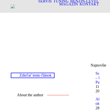
SERVIS
TUNING
BENZIN-LEVEL
MAGAZÍN
KONTAKT
Najnovšie
Superqua
Zdieľať tento článok
– Ducati
Panigale
11. januá
2013
About the author
Aký
olej?
28.