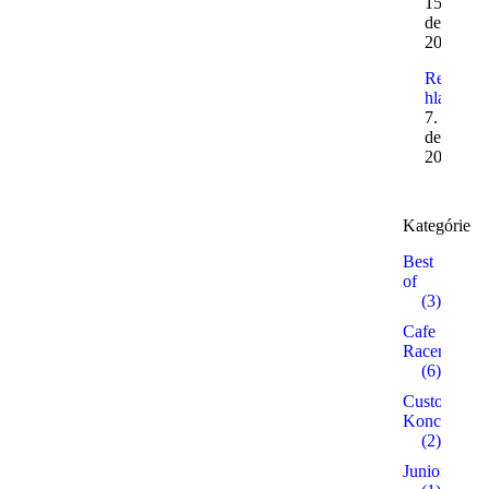
15.
decembr
2011
Reflexné
hlavy
7.
decembr
2011
Kategórie
Best
of
(3)
Cafe
Racer
(6)
Custom /
Koncepty
(2)
Junior