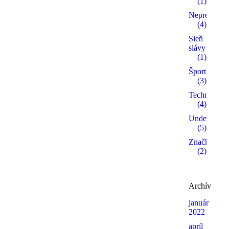
(1)
Neprehliadn
(4)
Sieň
slávy
(1)
Šport
(3)
Technika
(4)
Undergroun
(5)
Značky
(2)
Archív
január
2022
apríl