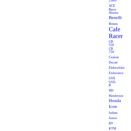
250cc
ACE
Barry
Sheene
Benelli
Britten
Cafe
Racer
CB
550
CB
750
Custom
Ducati
Elektrobike
Endurance
GSX
GSX-
R
HD
Henderson
Honda
Icon
Indian
Junior
K9
KTM