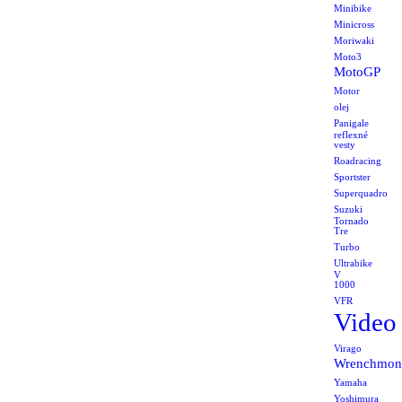
Minibike
Minicross
Moriwaki
Moto3
MotoGP
Motor
olej
Panigale
reflexné
vesty
Roadracing
Sportster
Superquadro
Suzuki
Tornado
Tre
Turbo
Ultrabike
V
1000
VFR
Video
Virago
Wrenchmon
Yamaha
Yoshimura