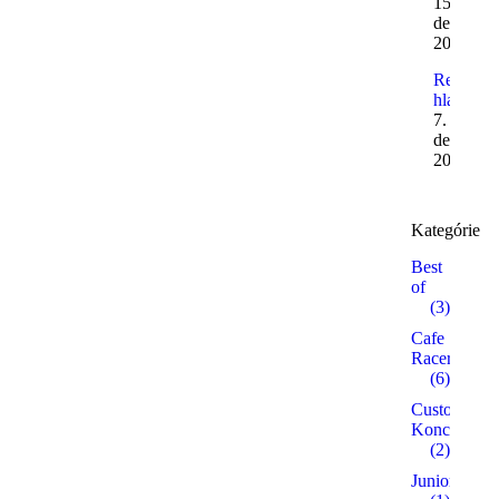
15.
decembr
2011
Reflexné
hlavy
7.
decembr
2011
Kategórie
Best
of
(3)
Cafe
Racer
(6)
Custom /
Koncepty
(2)
Junior