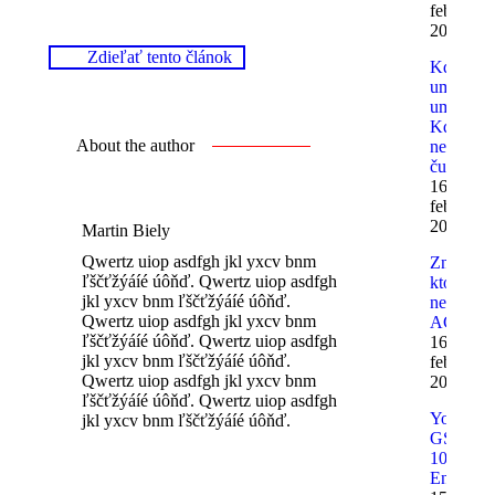
februára
2012
Zdieľať tento článok
Kdo
umí,
umí.
Kdo
About the author
neumí,
čumí.
16.
februára
2012
Martin Biely
Qwertz uiop asdfgh jkl yxcv bnm
Značky
ľščťžýáíé úôňď. Qwertz uiop asdfgh
ktoré
jkl yxcv bnm ľščťžýáíé úôňď.
nepoznát
Qwertz uiop asdfgh jkl yxcv bnm
ACE
ľščťžýáíé úôňď. Qwertz uiop asdfgh
16.
jkl yxcv bnm ľščťžýáíé úôňď.
februára
Qwertz uiop asdfgh jkl yxcv bnm
2012
ľščťžýáíé úôňď. Qwertz uiop asdfgh
Yoshimu
jkl yxcv bnm ľščťžýáíé úôňď.
GSX-R
1000 K9
Enduran